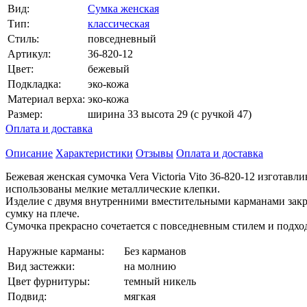
Вид:
Сумка женская
Тип:
классическая
Стиль:
повседневный
Артикул:
36-820-12
Цвет:
бежевый
Подкладка:
эко-кожа
Материал верха:
эко-кожа
Размер:
ширина 33 высота 29 (с ручкой 47)
Оплата и доставка
Описание
Характеристики
Отзывы
Оплата и доставка
Бежевая женская сумочка Vera Victoria Vito 36-820-12 изгота
использованы мелкие металлические клепки.
Изделие с двумя внутренними вместительными карманами закр
сумку на плече.
Сумочка прекрасно сочетается с повседневным стилем и подхо
Наружные карманы:
Без карманов
Вид застежки:
на молнию
Цвет фурнитуры:
темный никель
Подвид:
мягкая