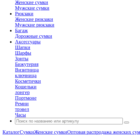
Женские сумки
Мужские сумки
Рюкзаки
Женские рюкзаки
Мужские рюкзаки
Багаж
Дорожные сумки
Аксессуары
Шапки
Шарфы
Зонты
Бижутерия
Визитница
ключница
Косметички
Кошельки
лонгер
Портмоне
Ремни
трэвел
Часы
Каталог
Сумки
Женские сумки
Оптовая распродажа женских су