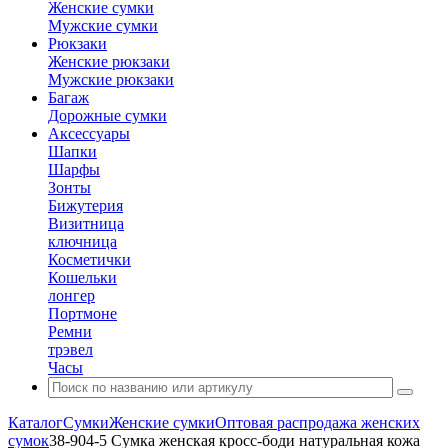
Женские сумки
Мужские сумки
Рюкзаки
Женские рюкзаки
Мужские рюкзаки
Багаж
Дорожные сумки
Аксессуары
Шапки
Шарфы
Зонты
Бижутерия
Визитница
ключница
Косметички
Кошельки
лонгер
Портмоне
Ремни
трэвел
Часы
Каталог
Сумки
Женские сумки
Оптовая распродажа женских
сумок
38-904-5 Сумка женская кросс-боди натуральная кожа