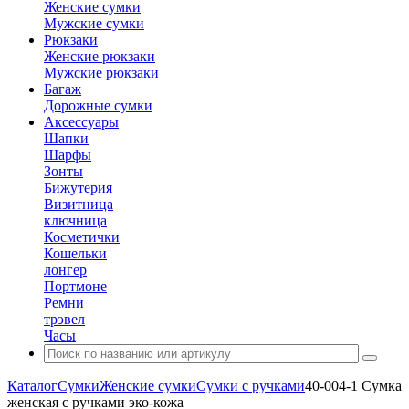
Женские сумки
Мужские сумки
Рюкзаки
Женские рюкзаки
Мужские рюкзаки
Багаж
Дорожные сумки
Аксессуары
Шапки
Шарфы
Зонты
Бижутерия
Визитница
ключница
Косметички
Кошельки
лонгер
Портмоне
Ремни
трэвел
Часы
Каталог
Сумки
Женские сумки
Сумки с ручками
40-004-1 Сумка
женская с ручками эко-кожа