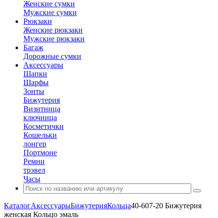
Женские сумки
Мужские сумки
Рюкзаки
Женские рюкзаки
Мужские рюкзаки
Багаж
Дорожные сумки
Аксессуары
Шапки
Шарфы
Зонты
Бижутерия
Визитница
ключница
Косметички
Кошельки
лонгер
Портмоне
Ремни
трэвел
Часы
Каталог
Аксессуары
Бижутерия
Кольца
40-607-20 Бижутерия
женская Кольцо эмаль