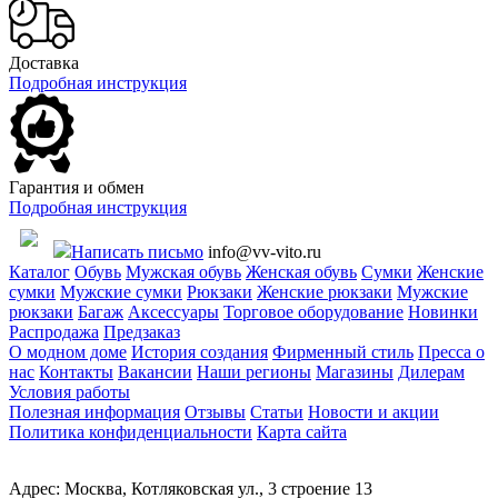
Доставка
Подробная инструкция
Гарантия и обмен
Подробная инструкция
Написать письмо
info@vv-vito.ru
Каталог
Обувь
Мужская обувь
Женская обувь
Сумки
Женские
сумки
Мужские сумки
Рюкзаки
Женские рюкзаки
Мужские
рюкзаки
Багаж
Аксессуары
Торговое оборудование
Новинки
Распродажа
Предзаказ
О модном доме
История создания
Фирменный стиль
Пресса о
нас
Контакты
Вакансии
Наши регионы
Магазины
Дилерам
Условия работы
Полезная информация
Отзывы
Статьи
Новости и акции
Политика конфиденциальности
Карта сайта
Адрес: Москва, Котляковская ул., 3 строение 13