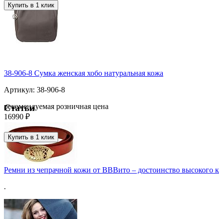
Купить в 1 клик
38-906-8 Сумка женская хобо натуральная кожа
Артикул: 38-906-8
рекомендуемая розничная цена
Статьи
16990 ₽
Купить в 1 клик
Ремни из чепрачной кожи от ВВВито – достоинство высокого к
.