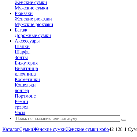
Женские сумки
Мужские сумки
Рюкзаки
Женские рюкзаки
Мужские рюкзаки
Багаж
Дорожные сумки
Аксессуары
Шапки
Шарфы
Зонты
Бижутерия
Визитница
ключница
Косметички
Кошельки
лонгер
Портмоне
Ремни
трэвел
Часы
Каталог
Сумки
Женские сумки
Женские сумки хобо
42-128-1 Сум