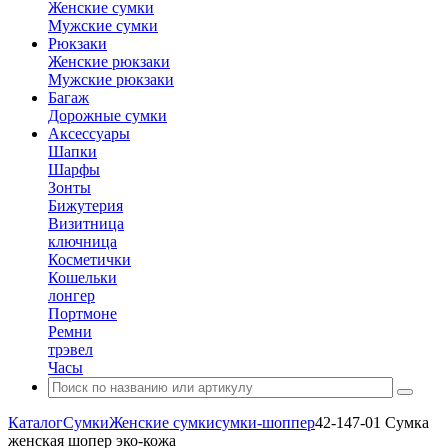
Женские сумки
Мужские сумки
Рюкзаки
Женские рюкзаки
Мужские рюкзаки
Багаж
Дорожные сумки
Аксессуары
Шапки
Шарфы
Зонты
Бижутерия
Визитница
ключница
Косметички
Кошельки
лонгер
Портмоне
Ремни
трэвел
Часы
Каталог
Сумки
Женские сумки
сумки-шоппер
42-147-01 Сумка
женская шопер эко-кожа