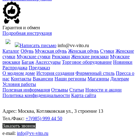
Гарантия и обмен
Подробная инструкция
Написать письмо
info@vv-vito.ru
Каталог
Обувь
Мужская обувь
Женская обувь
Сумки
Женские
сумки
Мужские сумки
Рюкзаки
Женские рюкзаки
Мужские
рюкзаки
Багаж
Аксессуары
Торговое оборудование
Новинки
Распродажа
Предзаказ
О модном доме
История создания
Фирменный стиль
Пресса о
нас
Контакты
Вакансии
Наши регионы
Магазины
Дилерам
Условия работы
Полезная информация
Отзывы
Статьи
Новости и акции
Политика конфиденциальности
Карта сайта
Адрес: Москва, Котляковская ул., 3 строение 13
Тел./Факс:
+7(985) 999 44 50
Заказать звонок
e-mail:
info@vv-vito.ru