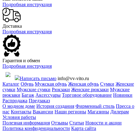
Подробная инструкция
Доставка
Подробная инструкция
Гарантия и обмен
Подробная инструкция
Написать письмо
info@vv-vito.ru
Каталог
Обувь
Мужская обувь
Женская обувь
Сумки
Женские
сумки
Мужские сумки
Рюкзаки
Женские рюкзаки
Мужские
рюкзаки
Багаж
Аксессуары
Торговое оборудование
Новинки
Распродажа
Предзаказ
О модном доме
История создания
Фирменный стиль
Пресса о
нас
Контакты
Вакансии
Наши регионы
Магазины
Дилерам
Условия работы
Полезная информация
Отзывы
Статьи
Новости и акции
Политика конфиденциальности
Карта сайта