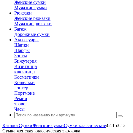
Женские сумки
Мужские сумки
Рюкзаки
Женские рюкзаки
Мужские рюкзаки
Багаж
Дорожные сумки
Аксессуары
Шапки
Шарфы
Зонты
Бижутерия
Визитница
ключница
Косметички
Кошельки
лонгер
Портмоне
Ремни
трэвел
Часы
Каталог
Сумки
Женские сумки
Сумки классические
42-153-12
Сумка женская классическая эко-кожа