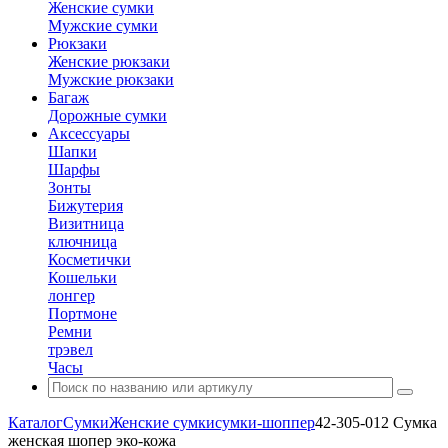
Женские сумки
Мужские сумки
Рюкзаки
Женские рюкзаки
Мужские рюкзаки
Багаж
Дорожные сумки
Аксессуары
Шапки
Шарфы
Зонты
Бижутерия
Визитница
ключница
Косметички
Кошельки
лонгер
Портмоне
Ремни
трэвел
Часы
Каталог
Сумки
Женские сумки
сумки-шоппер
42-305-012 Сумка
женская шопер эко-кожа