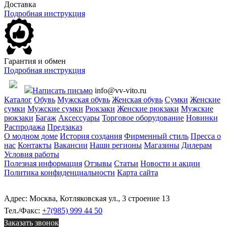
Доставка
Подробная инструкция
Гарантия и обмен
Подробная инструкция
Написать письмо
info@vv-vito.ru
Каталог
Обувь
Мужская обувь
Женская обувь
Сумки
Женские
сумки
Мужские сумки
Рюкзаки
Женские рюкзаки
Мужские
рюкзаки
Багаж
Аксессуары
Торговое оборудование
Новинки
Распродажа
Предзаказ
О модном доме
История создания
Фирменный стиль
Пресса о
нас
Контакты
Вакансии
Наши регионы
Магазины
Дилерам
Условия работы
Полезная информация
Отзывы
Статьи
Новости и акции
Политика конфиденциальности
Карта сайта
Адрес: Москва, Котляковская ул., 3 строение 13
Тел./Факс:
+7(985) 999 44 50
Заказать звонок