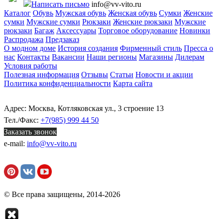
Написать письмо
info@vv-vito.ru
Каталог
Обувь
Мужская обувь
Женская обувь
Сумки
Женские
сумки
Мужские сумки
Рюкзаки
Женские рюкзаки
Мужские
рюкзаки
Багаж
Аксессуары
Торговое оборудование
Новинки
Распродажа
Предзаказ
О модном доме
История создания
Фирменный стиль
Пресса о
нас
Контакты
Вакансии
Наши регионы
Магазины
Дилерам
Условия работы
Полезная информация
Отзывы
Статьи
Новости и акции
Политика конфиденциальности
Карта сайта
Адрес: Москва, Котляковская ул., 3 строение 13
Тел./Факс:
+7(985) 999 44 50
Заказать звонок
e-mail:
info@vv-vito.ru
© Все права защищены, 2014-2026