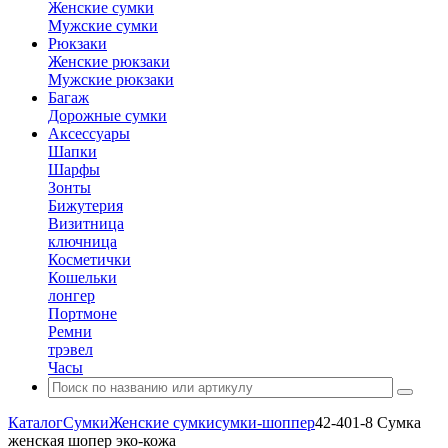
Женские сумки
Мужские сумки
Рюкзаки
Женские рюкзаки
Мужские рюкзаки
Багаж
Дорожные сумки
Аксессуары
Шапки
Шарфы
Зонты
Бижутерия
Визитница
ключница
Косметички
Кошельки
лонгер
Портмоне
Ремни
трэвел
Часы
Каталог
Сумки
Женские сумки
сумки-шоппер
42-401-8 Сумка
женская шопер эко-кожа