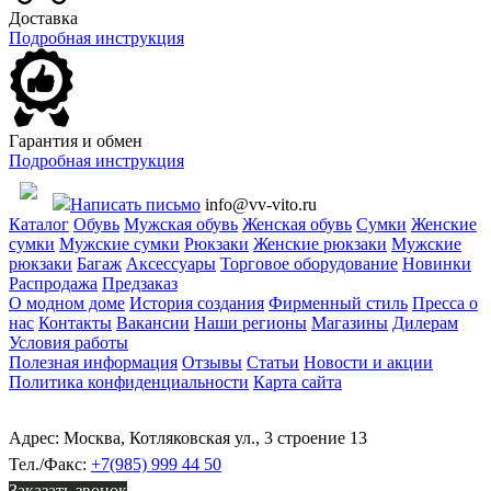
Доставка
Подробная инструкция
Гарантия и обмен
Подробная инструкция
Написать письмо
info@vv-vito.ru
Каталог
Обувь
Мужская обувь
Женская обувь
Сумки
Женские
сумки
Мужские сумки
Рюкзаки
Женские рюкзаки
Мужские
рюкзаки
Багаж
Аксессуары
Торговое оборудование
Новинки
Распродажа
Предзаказ
О модном доме
История создания
Фирменный стиль
Пресса о
нас
Контакты
Вакансии
Наши регионы
Магазины
Дилерам
Условия работы
Полезная информация
Отзывы
Статьи
Новости и акции
Политика конфиденциальности
Карта сайта
Адрес: Москва, Котляковская ул., 3 строение 13
Тел./Факс:
+7(985) 999 44 50
Заказать звонок