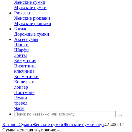
Женские сумки
Мужские сумки
Рюкзаки
Женские рюкзаки
Мужские рюкзаки
Багаж
Дорожные сумки
Аксессуары
Шапки
Шарфы
Зонты
Бижутерия
Визитница
ключница
Косметички
Кошельки
лонгер
Портмоне
Ремни
трэвел
Часы
Каталог
Сумки
Женские сумки
Женские сумки тоут
42-406-12
Сумка женская тоут эко-кожа