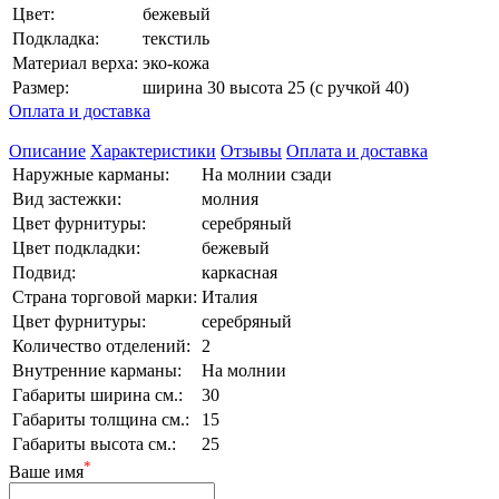
Цвет:
бежевый
Подкладка:
текстиль
Материал верха:
эко-кожа
Размер:
ширина 30 высота 25 (с ручкой 40)
Оплата и доставка
Описание
Характеристики
Отзывы
Оплата и доставка
Наружные карманы:
На молнии сзади
Вид застежки:
молния
Цвет фурнитуры:
серебряный
Цвет подкладки:
бежевый
Подвид:
каркасная
Страна торговой марки:
Италия
Цвет фурнитуры:
серебряный
Количество отделений:
2
Внутренние карманы:
На молнии
Габариты ширина см.:
30
Габариты толщина см.:
15
Габариты высота см.:
25
*
Ваше имя