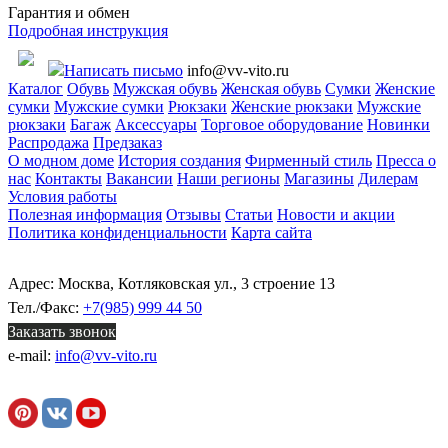
Гарантия и обмен
Подробная инструкция
Написать письмо
info@vv-vito.ru
Каталог
Обувь
Мужская обувь
Женская обувь
Сумки
Женские
сумки
Мужские сумки
Рюкзаки
Женские рюкзаки
Мужские
рюкзаки
Багаж
Аксессуары
Торговое оборудование
Новинки
Распродажа
Предзаказ
О модном доме
История создания
Фирменный стиль
Пресса о
нас
Контакты
Вакансии
Наши регионы
Магазины
Дилерам
Условия работы
Полезная информация
Отзывы
Статьи
Новости и акции
Политика конфиденциальности
Карта сайта
Адрес: Москва, Котляковская ул., 3 строение 13
Тел./Факс:
+7(985) 999 44 50
Заказать звонок
e-mail:
info@vv-vito.ru