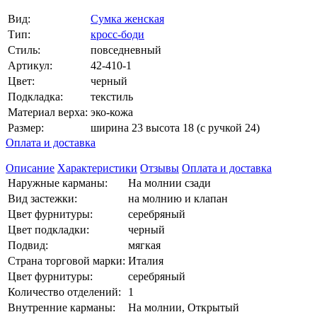
Вид:
Сумка женская
Тип:
кросс-боди
Стиль:
повседневный
Артикул:
42-410-1
Цвет:
черный
Подкладка:
текстиль
Материал верха:
эко-кожа
Размер:
ширина 23 высота 18 (с ручкой 24)
Оплата и доставка
Описание
Характеристики
Отзывы
Оплата и доставка
Наружные карманы:
На молнии сзади
Вид застежки:
на молнию и клапан
Цвет фурнитуры:
серебряный
Цвет подкладки:
черный
Подвид:
мягкая
Страна торговой марки:
Италия
Цвет фурнитуры:
серебряный
Количество отделений:
1
Внутренние карманы:
На молнии, Открытый