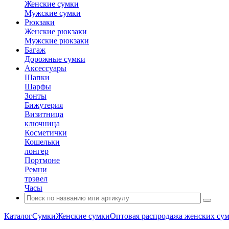
Женские сумки
Мужские сумки
Рюкзаки
Женские рюкзаки
Мужские рюкзаки
Багаж
Дорожные сумки
Аксессуары
Шапки
Шарфы
Зонты
Бижутерия
Визитница
ключница
Косметички
Кошельки
лонгер
Портмоне
Ремни
трэвел
Часы
Каталог
Сумки
Женские сумки
Оптовая распродажа женских су