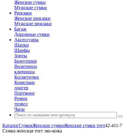
Женские сумки
Мужские сумки
Рюкзаки
Женские рюкзаки
Мужские рюкзаки
Багаж
Дорожные сумки
Аксессуары
Шапки
Шарфы
Зонты
Бижутерия
Визитница
ключница
Косметички
Кошельки
лонгер
Портмоне
Ремни
трэвел
Часы
Каталог
Сумки
Женские сумки
Женские сумки тоут
42-411-7
Сумка женская тоут эко-кожа