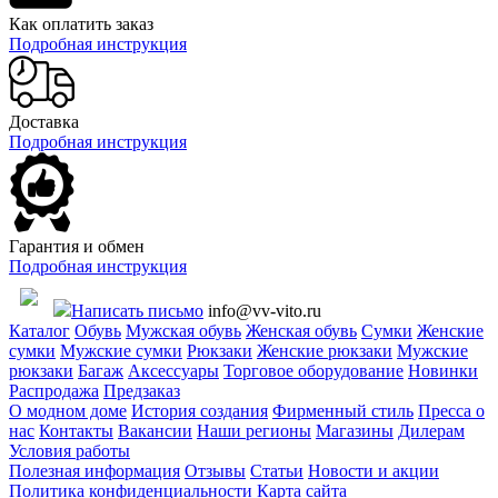
Как оплатить заказ
Подробная инструкция
Доставка
Подробная инструкция
Гарантия и обмен
Подробная инструкция
Написать письмо
info@vv-vito.ru
Каталог
Обувь
Мужская обувь
Женская обувь
Сумки
Женские
сумки
Мужские сумки
Рюкзаки
Женские рюкзаки
Мужские
рюкзаки
Багаж
Аксессуары
Торговое оборудование
Новинки
Распродажа
Предзаказ
О модном доме
История создания
Фирменный стиль
Пресса о
нас
Контакты
Вакансии
Наши регионы
Магазины
Дилерам
Условия работы
Полезная информация
Отзывы
Статьи
Новости и акции
Политика конфиденциальности
Карта сайта