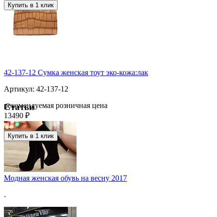
Купить в 1 клик
42-137-12 Сумка женская тоут эко-кожа:лак
Артикул: 42-137-12
рекомендуемая розничная цена
Статьи
13490 ₽
Купить в 1 клик
Модная женская обувь на весну 2017
.