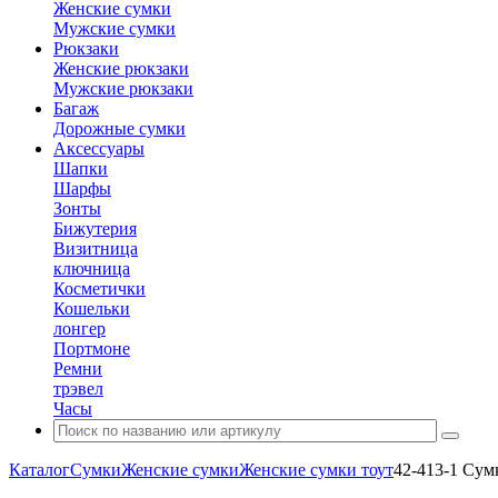
Женские сумки
Мужские сумки
Рюкзаки
Женские рюкзаки
Мужские рюкзаки
Багаж
Дорожные сумки
Аксессуары
Шапки
Шарфы
Зонты
Бижутерия
Визитница
ключница
Косметички
Кошельки
лонгер
Портмоне
Ремни
трэвел
Часы
Каталог
Сумки
Женские сумки
Женские сумки тоут
42-413-1 Сум