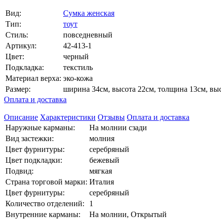
Вид:
Сумка женская
Тип:
тоут
Стиль:
повседневный
Артикул:
42-413-1
Цвет:
черный
Подкладка:
текстиль
Материал верха:
эко-кожа
Размер:
ширина 34см, высота 22см, толщина 13см, вы
Оплата и доставка
Описание
Характеристики
Отзывы
Оплата и доставка
Наружные карманы:
На молнии сзади
Вид застежки:
молния
Цвет фурнитуры:
серебряный
Цвет подкладки:
бежевый
Подвид:
мягкая
Страна торговой марки:
Италия
Цвет фурнитуры:
серебряный
Количество отделений:
1
Внутренние карманы:
На молнии, Открытый