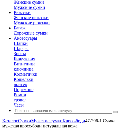
Женские сумки
Мужские сумки
Рюкзаки
Женские рюкзаки
Мужские рюкзаки
Багаж
Дорожные сумки
Аксессуары
Шапки
Шарфы
Зонты
Бижутерия
Визитница
ключница
Косметички
Кошельки
лонгер
Портмоне
Ремни
трэвел
Часы
Каталог
Сумки
Мужские сумки
Кросс-боди
47-206-1 Сумка
мужская кросс-боди натуральная кожа