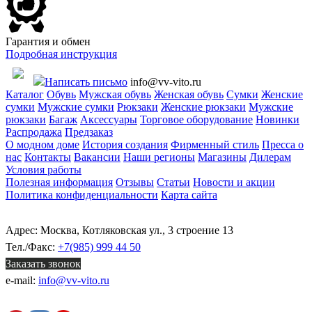
Гарантия и обмен
Подробная инструкция
Написать письмо
info@vv-vito.ru
Каталог
Обувь
Мужская обувь
Женская обувь
Сумки
Женские
сумки
Мужские сумки
Рюкзаки
Женские рюкзаки
Мужские
рюкзаки
Багаж
Аксессуары
Торговое оборудование
Новинки
Распродажа
Предзаказ
О модном доме
История создания
Фирменный стиль
Пресса о
нас
Контакты
Вакансии
Наши регионы
Магазины
Дилерам
Условия работы
Полезная информация
Отзывы
Статьи
Новости и акции
Политика конфиденциальности
Карта сайта
Адрес: Москва, Котляковская ул., 3 строение 13
Тел./Факс:
+7(985) 999 44 50
Заказать звонок
e-mail:
info@vv-vito.ru