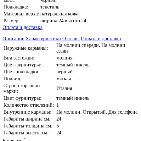
Подкладка:
текстиль
Материал верха:
натуральная кожа
Размер:
ширина 24 высота 24
Оплата и доставка
Описание
Характеристики
Отзывы
Оплата и доставка
На молнии спереди, На молнии
Наружные карманы:
сзади
Вид застежки:
молния
Цвет фурнитуры:
темный никель
Цвет подкладки:
черный
Подвид:
мягкая
Страна торговой
Италия
марки:
Цвет фурнитуры:
темный никель
Количество отделений:
1
Внутренние карманы:
На молнии, Открытый. Для телефона
Габариты ширина см.:
24
Габариты толщина см.:
5
Габариты высота см.:
24
*
Ваше имя