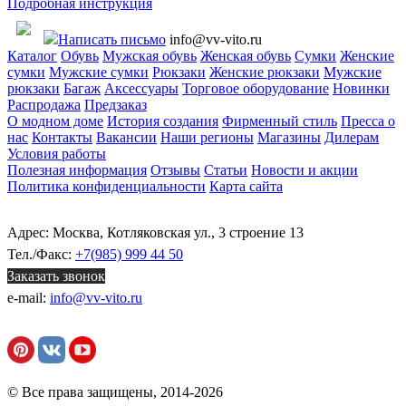
Подробная инструкция
Написать письмо
info@vv-vito.ru
Каталог
Обувь
Мужская обувь
Женская обувь
Сумки
Женские
сумки
Мужские сумки
Рюкзаки
Женские рюкзаки
Мужские
рюкзаки
Багаж
Аксессуары
Торговое оборудование
Новинки
Распродажа
Предзаказ
О модном доме
История создания
Фирменный стиль
Пресса о
нас
Контакты
Вакансии
Наши регионы
Магазины
Дилерам
Условия работы
Полезная информация
Отзывы
Статьи
Новости и акции
Политика конфиденциальности
Карта сайта
Адрес: Москва, Котляковская ул., 3 строение 13
Тел./Факс:
+7(985) 999 44 50
Заказать звонок
e-mail:
info@vv-vito.ru
© Все права защищены, 2014-2026