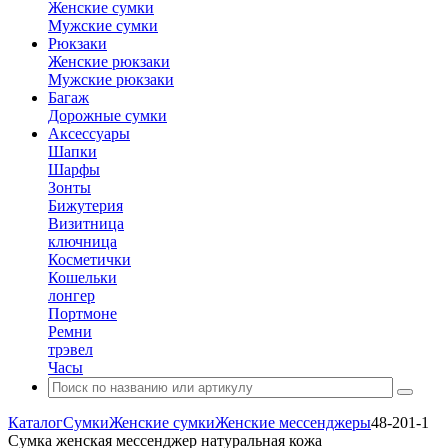
Женские сумки
Мужские сумки
Рюкзаки
Женские рюкзаки
Мужские рюкзаки
Багаж
Дорожные сумки
Аксессуары
Шапки
Шарфы
Зонты
Бижутерия
Визитница
ключница
Косметички
Кошельки
лонгер
Портмоне
Ремни
трэвел
Часы
Каталог
Сумки
Женские сумки
Женские мессенджеры
48-201-1
Сумка женская мессенджер натуральная кожа