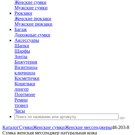
Женские сумки
Мужские сумки
Рюкзаки
Женские рюкзаки
Мужские рюкзаки
Багаж
Дорожные сумки
Аксессуары
Шапки
Шарфы
Зонты
Бижутерия
Визитница
ключница
Косметички
Кошельки
лонгер
Портмоне
Ремни
трэвел
Часы
Каталог
Сумки
Женские сумки
Женские мессенджеры
48-203-8
Сумка женская мессенджер натуральная кожа