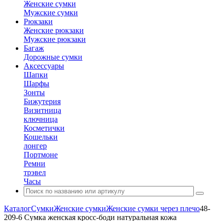
Женские сумки
Мужские сумки
Рюкзаки
Женские рюкзаки
Мужские рюкзаки
Багаж
Дорожные сумки
Аксессуары
Шапки
Шарфы
Зонты
Бижутерия
Визитница
ключница
Косметички
Кошельки
лонгер
Портмоне
Ремни
трэвел
Часы
Каталог
Сумки
Женские сумки
Женские сумки через плечо
48-
209-6 Сумка женская кросс-боди натуральная кожа