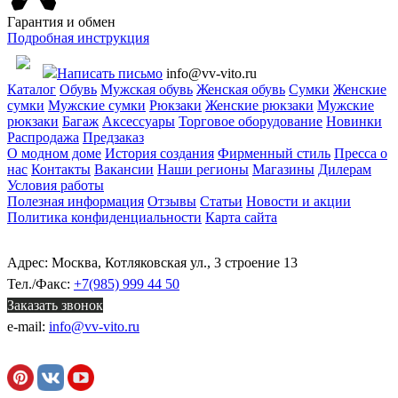
Гарантия и обмен
Подробная инструкция
Написать письмо
info@vv-vito.ru
Каталог
Обувь
Мужская обувь
Женская обувь
Сумки
Женские
сумки
Мужские сумки
Рюкзаки
Женские рюкзаки
Мужские
рюкзаки
Багаж
Аксессуары
Торговое оборудование
Новинки
Распродажа
Предзаказ
О модном доме
История создания
Фирменный стиль
Пресса о
нас
Контакты
Вакансии
Наши регионы
Магазины
Дилерам
Условия работы
Полезная информация
Отзывы
Статьи
Новости и акции
Политика конфиденциальности
Карта сайта
Адрес: Москва, Котляковская ул., 3 строение 13
Тел./Факс:
+7(985) 999 44 50
Заказать звонок
e-mail:
info@vv-vito.ru