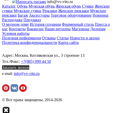
Написать письмо
info@vv-vito.ru
Каталог
Обувь
Мужская обувь
Женская обувь
Сумки
Женские
сумки
Мужские сумки
Рюкзаки
Женские рюкзаки
Мужские
рюкзаки
Багаж
Аксессуары
Торговое оборудование
Новинки
Распродажа
Предзаказ
О модном доме
История создания
Фирменный стиль
Пресса о
нас
Контакты
Вакансии
Наши регионы
Магазины
Дилерам
Условия работы
Полезная информация
Отзывы
Статьи
Новости и акции
Политика конфиденциальности
Карта сайта
Адрес: Москва, Котляковская ул., 3 строение 13
Тел./Факс:
+7(985) 999 44 50
Заказать звонок
e-mail:
info@vv-vito.ru
© Все права защищены, 2014-2026