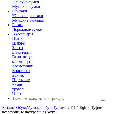
Женские сумки
Мужские сумки
Рюкзаки
Женские рюкзаки
Мужские рюкзаки
Багаж
Дорожные сумки
Аксессуары
Шапки
Шарфы
Зонты
Бижутерия
Визитница
ключница
Косметички
Кошельки
лонгер
Портмоне
Ремни
трэвел
Часы
Каталог
Обувь
Мужская обувь
Туфли
9-7411-1-lightie Туфли
всесезонные натуральная кожа