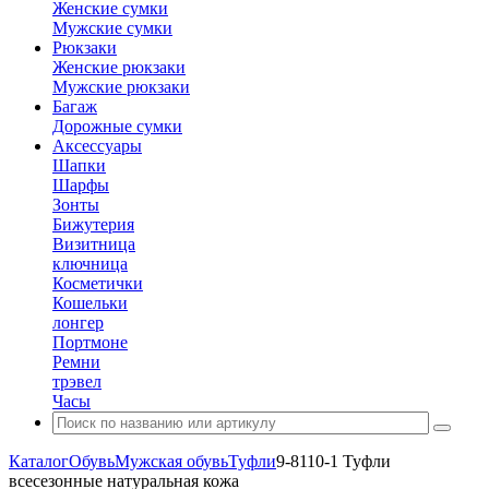
Женские сумки
Мужские сумки
Рюкзаки
Женские рюкзаки
Мужские рюкзаки
Багаж
Дорожные сумки
Аксессуары
Шапки
Шарфы
Зонты
Бижутерия
Визитница
ключница
Косметички
Кошельки
лонгер
Портмоне
Ремни
трэвел
Часы
Каталог
Обувь
Мужская обувь
Туфли
9-8110-1 Туфли
всесезонные натуральная кожа