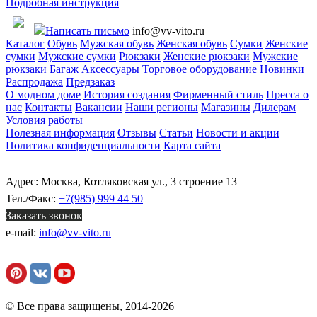
Подробная инструкция
Написать письмо
info@vv-vito.ru
Каталог
Обувь
Мужская обувь
Женская обувь
Сумки
Женские
сумки
Мужские сумки
Рюкзаки
Женские рюкзаки
Мужские
рюкзаки
Багаж
Аксессуары
Торговое оборудование
Новинки
Распродажа
Предзаказ
О модном доме
История создания
Фирменный стиль
Пресса о
нас
Контакты
Вакансии
Наши регионы
Магазины
Дилерам
Условия работы
Полезная информация
Отзывы
Статьи
Новости и акции
Политика конфиденциальности
Карта сайта
Адрес: Москва, Котляковская ул., 3 строение 13
Тел./Факс:
+7(985) 999 44 50
Заказать звонок
e-mail:
info@vv-vito.ru
© Все права защищены, 2014-2026