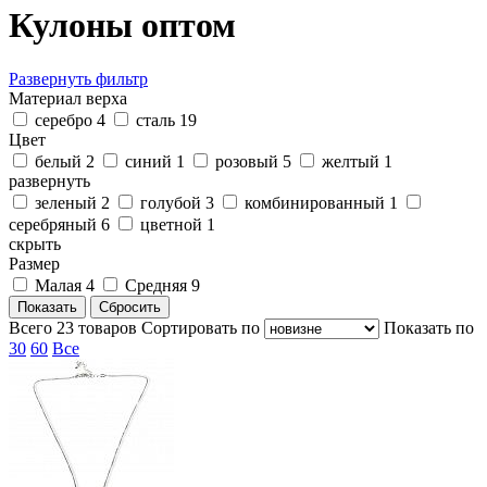
Кулоны оптом
Развернуть фильтр
Материал верха
серебро
4
сталь
19
Цвет
белый
2
синий
1
розовый
5
желтый
1
развернуть
зеленый
2
голубой
3
комбинированный
1
серебряный
6
цветной
1
скрыть
Размер
Малая
4
Средняя
9
Всего
23
товаров
Cортировать по
Показать по
30
60
Все