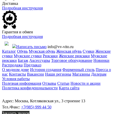
Доставка
Подробная инструкция
Гарантия и обмен
Подробная инструкция
Написать письмо
info@vv-vito.ru
Каталог
Обувь
Мужская обувь
Женская обувь
Сумки
Женские
сумки
Мужские сумки
Рюкзаки
Женские рюкзаки
Мужские
рюкзаки
Багаж
Аксессуары
Торговое оборудование
Новинки
Распродажа
Предзаказ
О модном доме
История создания
Фирменный стиль
Пресса о
нас
Контакты
Вакансии
Наши регионы
Магазины
Дилерам
Условия работы
Полезная информация
Отзывы
Статьи
Новости и акции
Политика конфиденциальности
Карта сайта
Адрес: Москва, Котляковская ул., 3 строение 13
Тел./Факс:
+7(985) 999 44 50
Заказать звонок