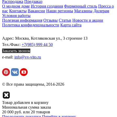
Распродажа
Предзаказ
О модном доме
История создания
Фирменный стиль
Пресса о
нас
Контакты
Вакансии
Наши регионы
Магазины
Дилерам
Условия работы
Полезная информация
Отзывы
Статьи
Новости и акции
Политика конфиденциальности
Карта сайта
Адрес: Москва, Котляковская ул., 3 строение 13
Тел./Факс:
+7(985) 999 44 50
Заказать звонок
e-mail:
info@vv-vito.ru
© Все права защищены, 2014-2026
Товар добавлен в корзину
Минимальная сумма заказа
20 000 руб. или 20 товаров
Продолжить покупки
Перейти в корзину