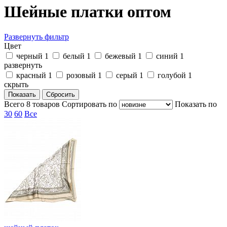
Шейные платки оптом
Развернуть фильтр
Цвет
черный
1
белый
1
бежевый
1
синий
1
развернуть
красный
1
розовый
1
серый
1
голубой
1
скрыть
Всего
8
товаров
Cортировать по
Показать по
30
60
Все