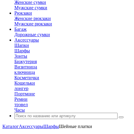
Женские сумки
Мужские сумки
Рюкзаки
Женские рюкзаки
Мужские рюкзаки
Багаж
Дорожные сумки
Аксессуары
Шапки
Шарфы
Зонты
Бижутерия
Визитница
ключница
Косметички
Кошельки
лонгер
Портмоне
Ремни
трэвел
Часы
Каталог
Аксессуары
Шарфы
Шейные платки