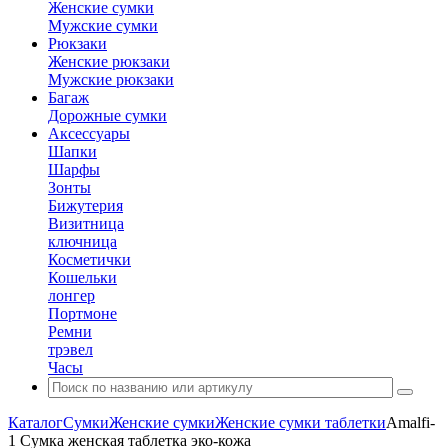
Женские сумки
Мужские сумки
Рюкзаки
Женские рюкзаки
Мужские рюкзаки
Багаж
Дорожные сумки
Аксессуары
Шапки
Шарфы
Зонты
Бижутерия
Визитница
ключница
Косметички
Кошельки
лонгер
Портмоне
Ремни
трэвел
Часы
Каталог
Сумки
Женские сумки
Женские сумки таблетки
Amalfi-
1 Сумка женская таблетка эко-кожа