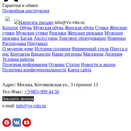
Гарантия и обмен
Подробная инструкция
Написать письмо
info@vv-vito.ru
Каталог
Обувь
Мужская обувь
Женская обувь
Сумки
Женские
сумки
Мужские сумки
Рюкзаки
Женские рюкзаки
Мужские
рюкзаки
Багаж
Аксессуары
Торговое оборудование
Новинки
Распродажа
Предзаказ
О модном доме
История создания
Фирменный стиль
Пресса о
нас
Контакты
Вакансии
Наши регионы
Магазины
Дилерам
Условия работы
Полезная информация
Отзывы
Статьи
Новости и акции
Политика конфиденциальности
Карта сайта
Адрес: Москва, Котляковская ул., 3 строение 13
Тел./Факс:
+7(985) 999 44 50
Заказать звонок
e-mail:
info@vv-vito.ru