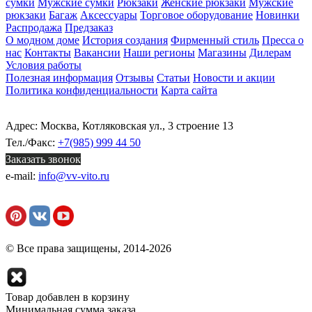
сумки
Мужские сумки
Рюкзаки
Женские рюкзаки
Мужские
рюкзаки
Багаж
Аксессуары
Торговое оборудование
Новинки
Распродажа
Предзаказ
О модном доме
История создания
Фирменный стиль
Пресса о
нас
Контакты
Вакансии
Наши регионы
Магазины
Дилерам
Условия работы
Полезная информация
Отзывы
Статьи
Новости и акции
Политика конфиденциальности
Карта сайта
Адрес: Москва, Котляковская ул., 3 строение 13
Тел./Факс:
+7(985) 999 44 50
Заказать звонок
e-mail:
info@vv-vito.ru
© Все права защищены, 2014-2026
Товар добавлен в корзину
Минимальная сумма заказа