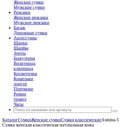
Женские сумки
Мужские сумки
Рюкзаки
Женские рюкзаки
Мужские рюкзаки
Багаж
Дорожные сумки
Аксессуары
Шапки
Шарфы
Зонты
Бижутерия
Визитница
ключница
Косметички
Кошельки
лонгер
Портмоне
Ремни
трэвел
Часы
Каталог
Сумки
Женские сумки
Сумки классические
Asinina-5
Сумка женская классическая натуральная кожа