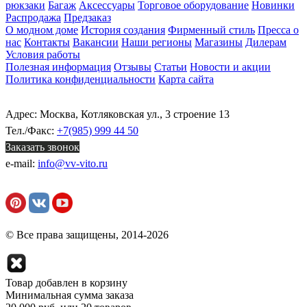
рюкзаки
Багаж
Аксессуары
Торговое оборудование
Новинки
Распродажа
Предзаказ
О модном доме
История создания
Фирменный стиль
Пресса о
нас
Контакты
Вакансии
Наши регионы
Магазины
Дилерам
Условия работы
Полезная информация
Отзывы
Статьи
Новости и акции
Политика конфиденциальности
Карта сайта
Адрес: Москва, Котляковская ул., 3 строение 13
Тел./Факс:
+7(985) 999 44 50
Заказать звонок
e-mail:
info@vv-vito.ru
© Все права защищены, 2014-2026
Товар добавлен в корзину
Минимальная сумма заказа