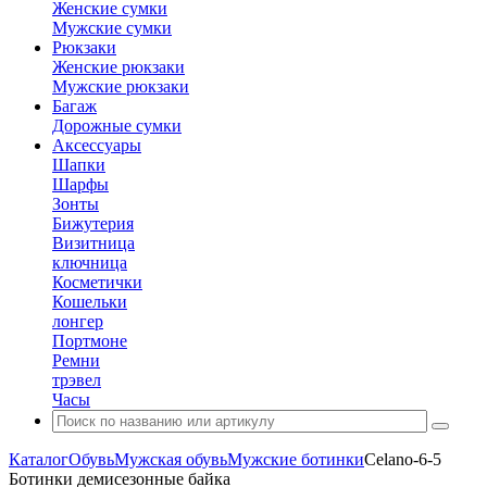
Женские сумки
Мужские сумки
Рюкзаки
Женские рюкзаки
Мужские рюкзаки
Багаж
Дорожные сумки
Аксессуары
Шапки
Шарфы
Зонты
Бижутерия
Визитница
ключница
Косметички
Кошельки
лонгер
Портмоне
Ремни
трэвел
Часы
Каталог
Обувь
Мужская обувь
Мужские ботинки
Celano-6-5
Ботинки демисезонные байка