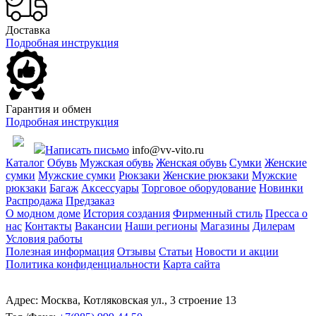
Доставка
Подробная инструкция
Гарантия и обмен
Подробная инструкция
Написать письмо
info@vv-vito.ru
Каталог
Обувь
Мужская обувь
Женская обувь
Сумки
Женские
сумки
Мужские сумки
Рюкзаки
Женские рюкзаки
Мужские
рюкзаки
Багаж
Аксессуары
Торговое оборудование
Новинки
Распродажа
Предзаказ
О модном доме
История создания
Фирменный стиль
Пресса о
нас
Контакты
Вакансии
Наши регионы
Магазины
Дилерам
Условия работы
Полезная информация
Отзывы
Статьи
Новости и акции
Политика конфиденциальности
Карта сайта
Адрес: Москва, Котляковская ул., 3 строение 13