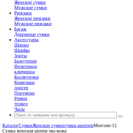
Женские сумки
Мужские сумки
Рюкзаки
Женские рюкзаки
Мужские рюкзаки
Багаж
Дорожные сумки
Аксессуары
Шапки
Шарфы
Зонты
Бижутерия
Визитница
ключница
Косметички
Кошельки
лонгер
Портмоне
Ремни
трэвел
Часы
Каталог
Сумки
Женские сумки
сумки-шоппер
Morcone-12
Сумка женская шопер эко-кожа