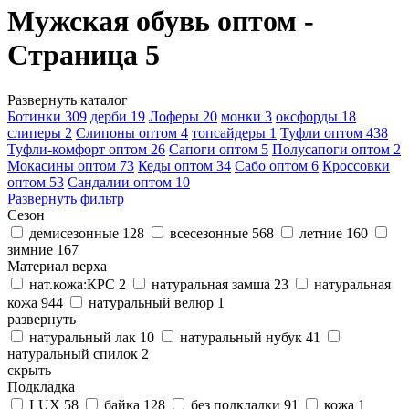
Мужская обувь оптом -
Страница 5
Развернуть каталог
Ботинки
309
дерби
19
Лоферы
20
монки
3
оксфорды
18
слиперы
2
Слипоны оптом
4
топсайдеры
1
Туфли оптом
438
Туфли-комфорт оптом
26
Сапоги оптом
5
Полусапоги оптом
2
Мокасины оптом
73
Кеды оптом
34
Сабо оптом
6
Кроссовки
оптом
53
Сандалии оптом
10
Развернуть фильтр
Сезон
демисезонные
128
всесезонные
568
летние
160
зимние
167
Материал верха
нат.кожа:КРС
2
натуральная замша
23
натуральная
кожа
944
натуральный велюр
1
развернуть
натуральный лак
10
натуральный нубук
41
натуральный спилок
2
скрыть
Подкладка
LUX
58
байка
128
без подкладки
91
кожа
1