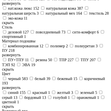
развернуть
нат.кожа люкс
152
натуральная кожа
387
натуральная шерсть
3
натуральный мех
164
текстиль
28
эко-кожа
11
скрыть
Стиль
деловой
127
повседневный
73
сити-комфорт
6
спортивный
1
Материал подошвы
комбинированная
12
полимер
2
полиуретан
3
ПУ
218
развернуть
ПУ+ТПУ
11
резина
50
ТПР
227
ТПУ
207
ТЭП
92
ЭВА
19
скрыть
Цвет
черный
583
белый
39
бежевый
15
коричневый
193
развернуть
синий
155
красный
1
желтый
3
зеленый
5
серый
13
бордовый
13
голубой
1
оранжевый
1
цветной
1
скрыть
Размерный ряд