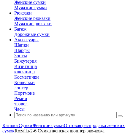
Женские сумки
Мужские сумки
Рюкзаки
Женские рюкзаки
Мужские рюкзаки
Багаж
Дорожные сумки
Аксессуары
Шапки
Шарфы
Зонты
Бижутерия
Визитница
ключница
Косметички
Кошельки
лонгер
Портмоне
Ремни
трэвел
Часы
Каталог
Сумки
Женские сумки
Оптовая распродажа женских
сумок
Rozalia-2-6 Сумка женская шоппер эко-кожа