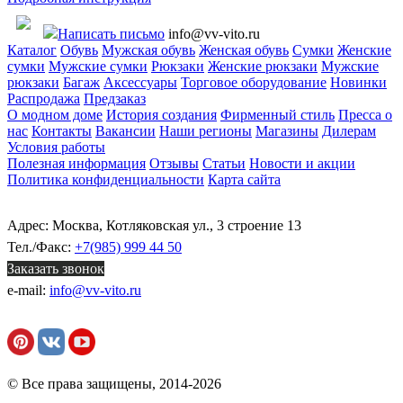
Написать письмо
info@vv-vito.ru
Каталог
Обувь
Мужская обувь
Женская обувь
Сумки
Женские
сумки
Мужские сумки
Рюкзаки
Женские рюкзаки
Мужские
рюкзаки
Багаж
Аксессуары
Торговое оборудование
Новинки
Распродажа
Предзаказ
О модном доме
История создания
Фирменный стиль
Пресса о
нас
Контакты
Вакансии
Наши регионы
Магазины
Дилерам
Условия работы
Полезная информация
Отзывы
Статьи
Новости и акции
Политика конфиденциальности
Карта сайта
Адрес: Москва, Котляковская ул., 3 строение 13
Тел./Факс:
+7(985) 999 44 50
Заказать звонок
e-mail:
info@vv-vito.ru
© Все права защищены, 2014-2026