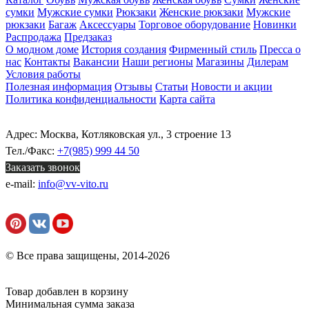
сумки
Мужские сумки
Рюкзаки
Женские рюкзаки
Мужские
рюкзаки
Багаж
Аксессуары
Торговое оборудование
Новинки
Распродажа
Предзаказ
О модном доме
История создания
Фирменный стиль
Пресса о
нас
Контакты
Вакансии
Наши регионы
Магазины
Дилерам
Условия работы
Полезная информация
Отзывы
Статьи
Новости и акции
Политика конфиденциальности
Карта сайта
Адрес: Москва, Котляковская ул., 3 строение 13
Тел./Факс:
+7(985) 999 44 50
Заказать звонок
e-mail:
info@vv-vito.ru
© Все права защищены, 2014-2026
Товар добавлен в корзину
Минимальная сумма заказа