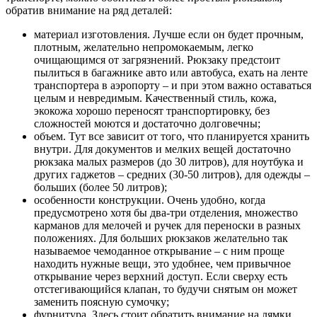
обратив внимание на ряд деталей:
материал изготовления. Лучше если он будет прочным,
плотным, желательно непромокаемым, легко
очищающимся от загрязнений. Рюкзаку предстоит
пылиться в багажнике авто или автобуса, ехать на ленте
транспортера в аэропорту – и при этом важно оставаться
целым и невредимым. Качественный стиль, кожа,
экокожа хорошо переносят транспортировку, без
сложностей моются и достаточно долговечны;
объем. Тут все зависит от того, что планируется хранить
внутри. Для документов и мелких вещей достаточно
рюкзака малых размеров (до 30 литров), для ноутбука и
других гаджетов – средних (30-50 литров), для одежды –
больших (более 50 литров);
особенности конструкции. Очень удобно, когда
предусмотрено хотя бы два-три отделения, множество
карманов для мелочей и ручек для переноски в разных
положениях. Для больших рюкзаков желательно так
называемое чемоданное открывание – с ним проще
находить нужные вещи, это удобнее, чем привычное
открывание через верхний доступ. Если сверху есть
отстегивающийся клапан, то будучи снятым он может
заменить поясную сумочку;
фурнитура. Здесь стоит обратить внимание на лямки,