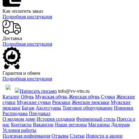
Как оплатить заказ
Подробная инструкция
Доставка
Подробная инструкция
Гарантия и обмен
Подробная инструкция
Написать письмо
info@vv-vito.ru
Каталог
Обувь
Мужская обувь
Женская обувь
Сумки
Женские
сумки
Мужские сумки
Рюкзаки
Женские рюкзаки
Мужские
рюкзаки
Багаж
Аксессуары
Торговое оборудование
Новинки
Распродажа
Предзаказ
О модном доме
История создания
Фирменный стиль
Пресса о
нас
Контакты
Вакансии
Наши регионы
Магазины
Дилерам
Условия работы
Полезная информация
Отзывы
Статьи
Новости и акции