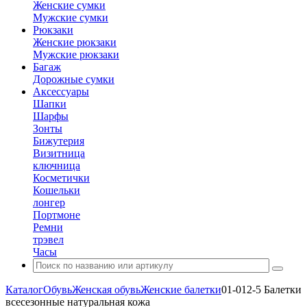
Женские сумки
Мужские сумки
Рюкзаки
Женские рюкзаки
Мужские рюкзаки
Багаж
Дорожные сумки
Аксессуары
Шапки
Шарфы
Зонты
Бижутерия
Визитница
ключница
Косметички
Кошельки
лонгер
Портмоне
Ремни
трэвел
Часы
Каталог
Обувь
Женская обувь
Женские балетки
01-012-5 Балетки
всесезонные натуральная кожа