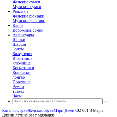
Женские сумки
Мужские сумки
Рюкзаки
Женские рюкзаки
Мужские рюкзаки
Багаж
Дорожные сумки
Аксессуары
Шапки
Шарфы
Зонты
Бижутерия
Визитница
ключница
Косметички
Кошельки
лонгер
Портмоне
Ремни
трэвел
Часы
Каталог
Обувь
Женская обувь
Мэри Джейн
02-001-3 Мэри
Джейн летние без подкладки