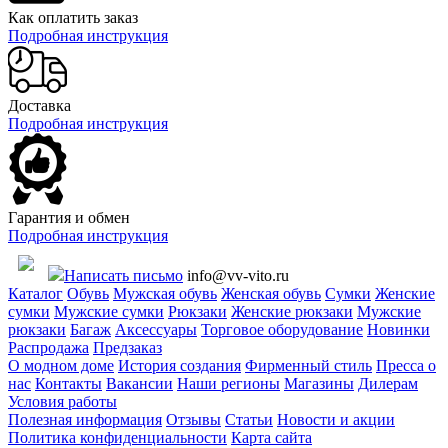
Как оплатить заказ
Подробная инструкция
Доставка
Подробная инструкция
Гарантия и обмен
Подробная инструкция
Написать письмо
info@vv-vito.ru
Каталог
Обувь
Мужская обувь
Женская обувь
Сумки
Женские
сумки
Мужские сумки
Рюкзаки
Женские рюкзаки
Мужские
рюкзаки
Багаж
Аксессуары
Торговое оборудование
Новинки
Распродажа
Предзаказ
О модном доме
История создания
Фирменный стиль
Пресса о
нас
Контакты
Вакансии
Наши регионы
Магазины
Дилерам
Условия работы
Полезная информация
Отзывы
Статьи
Новости и акции
Политика конфиденциальности
Карта сайта