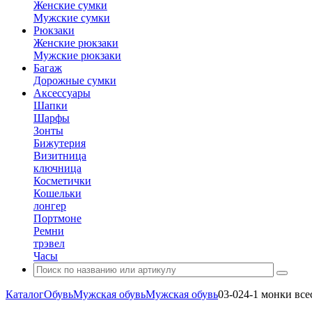
Женские сумки
Мужские сумки
Рюкзаки
Женские рюкзаки
Мужские рюкзаки
Багаж
Дорожные сумки
Аксессуары
Шапки
Шарфы
Зонты
Бижутерия
Визитница
ключница
Косметички
Кошельки
лонгер
Портмоне
Ремни
трэвел
Часы
Каталог
Обувь
Мужская обувь
Мужская обувь
03-024-1 монки все