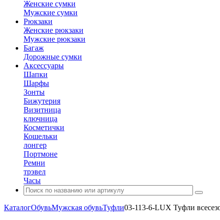
Женские сумки
Мужские сумки
Рюкзаки
Женские рюкзаки
Мужские рюкзаки
Багаж
Дорожные сумки
Аксессуары
Шапки
Шарфы
Зонты
Бижутерия
Визитница
ключница
Косметички
Кошельки
лонгер
Портмоне
Ремни
трэвел
Часы
Каталог
Обувь
Мужская обувь
Туфли
03-113-6-LUX Туфли всесе