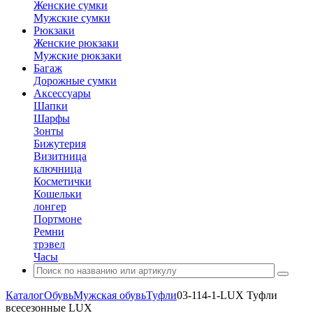
Женские сумки
Мужские сумки
Рюкзаки
Женские рюкзаки
Мужские рюкзаки
Багаж
Дорожные сумки
Аксессуары
Шапки
Шарфы
Зонты
Бижутерия
Визитница
ключница
Косметички
Кошельки
лонгер
Портмоне
Ремни
трэвел
Часы
Каталог
Обувь
Мужская обувь
Туфли
03-114-1-LUX Туфли
всесезонные LUX