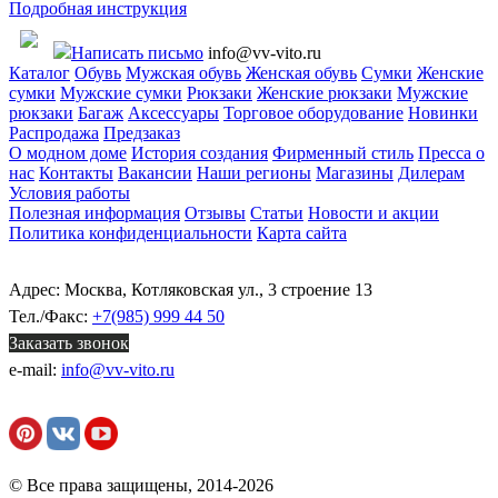
Подробная инструкция
Написать письмо
info@vv-vito.ru
Каталог
Обувь
Мужская обувь
Женская обувь
Сумки
Женские
сумки
Мужские сумки
Рюкзаки
Женские рюкзаки
Мужские
рюкзаки
Багаж
Аксессуары
Торговое оборудование
Новинки
Распродажа
Предзаказ
О модном доме
История создания
Фирменный стиль
Пресса о
нас
Контакты
Вакансии
Наши регионы
Магазины
Дилерам
Условия работы
Полезная информация
Отзывы
Статьи
Новости и акции
Политика конфиденциальности
Карта сайта
Адрес: Москва, Котляковская ул., 3 строение 13
Тел./Факс:
+7(985) 999 44 50
Заказать звонок
e-mail:
info@vv-vito.ru
© Все права защищены, 2014-2026