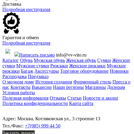
Доставка
Подробная инструкция
Гарантия и обмен
Подробная инструкция
Написать письмо
info@vv-vito.ru
Каталог
Обувь
Мужская обувь
Женская обувь
Сумки
Женские
сумки
Мужские сумки
Рюкзаки
Женские рюкзаки
Мужские
рюкзаки
Багаж
Аксессуары
Торговое оборудование
Новинки
Распродажа
Предзаказ
О модном доме
История создания
Фирменный стиль
Пресса о
нас
Контакты
Вакансии
Наши регионы
Магазины
Дилерам
Условия работы
Полезная информация
Отзывы
Статьи
Новости и акции
Политика конфиденциальности
Карта сайта
Адрес: Москва, Котляковская ул., 3 строение 13
Тел./Факс:
+7(985) 999 44 50
Заказать звонок