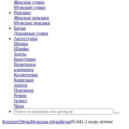
Женские сумки
Мужские сумки
Рюкзаки
Женские рюкзаки
Мужские рюкзаки
Багаж
Дорожные сумки
Аксессуары
Шапки
Шарфы
Зонты
Бижутерия
Визитница
ключница
Косметички
Кошельки
лонгер
Портмоне
Ремни
трэвел
Часы
Каталог
Обувь
Мужская обувь
Кеды
05-041-2 кеды летние