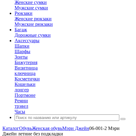
Женские сумки
Мужские сумки
Рюкзаки
Женские рюкзаки
Мужские рюкзаки
Багаж
Дорожные сумки
Аксессуары
Шапки
Шарфы
Зонты
Бижутерия
Визитница
ключница
Косметички
Кошельки
лонгер
Портмоне
Ремни
трэвел
Часы
Каталог
Обувь
Женская обувь
Мэри Джейн
06-001-2 Мэри
Джейн летние без подкладки