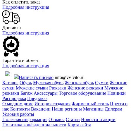
Как оплатить заказ
Подробная инструкция
Доставка
Подробная инструкция
Гарантия и обмен
Подробная инструкция
Написать письмо
info@vv-vito.ru
Каталог
Обувь
Мужская обувь
Женская обувь
Сумки
Женские
сумки
Мужские сумки
Рюкзаки
Женские рюкзаки
Мужские
рюкзаки
Багаж
Аксессуары
Торговое оборудование
Новинки
Распродажа
Предзаказ
О модном доме
История создания
Фирменный стиль
Пресса о
нас
Контакты
Вакансии
Наши регионы
Магазины
Дилерам
Условия работы
Полезная информация
Отзывы
Статьи
Новости и акции
Политика конфиденциальности
Карта сайта