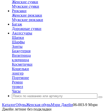
Женские сумки
Мужские сумки
Рюкзаки
Женские рюкзаки
Мужские рюкзаки
Багаж
Дорожные сумки
Аксессуары
Шапки
Шарфы
Зонты
Бижутерия
Визитница
ключница
Косметички
Кошельки
лонгер
Портмоне
Ремни
трэвел
Часы
Каталог
Обувь
Женская обувь
Мэри Джейн
06-003-9 Мэри
Джейн летние без подкладки