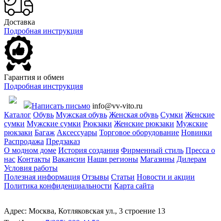
Доставка
Подробная инструкция
Гарантия и обмен
Подробная инструкция
Написать письмо
info@vv-vito.ru
Каталог
Обувь
Мужская обувь
Женская обувь
Сумки
Женские
сумки
Мужские сумки
Рюкзаки
Женские рюкзаки
Мужские
рюкзаки
Багаж
Аксессуары
Торговое оборудование
Новинки
Распродажа
Предзаказ
О модном доме
История создания
Фирменный стиль
Пресса о
нас
Контакты
Вакансии
Наши регионы
Магазины
Дилерам
Условия работы
Полезная информация
Отзывы
Статьи
Новости и акции
Политика конфиденциальности
Карта сайта
Адрес: Москва, Котляковская ул., 3 строение 13