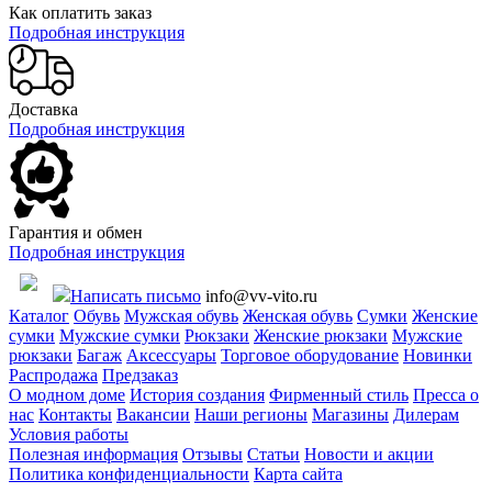
Как оплатить заказ
Подробная инструкция
Доставка
Подробная инструкция
Гарантия и обмен
Подробная инструкция
Написать письмо
info@vv-vito.ru
Каталог
Обувь
Мужская обувь
Женская обувь
Сумки
Женские
сумки
Мужские сумки
Рюкзаки
Женские рюкзаки
Мужские
рюкзаки
Багаж
Аксессуары
Торговое оборудование
Новинки
Распродажа
Предзаказ
О модном доме
История создания
Фирменный стиль
Пресса о
нас
Контакты
Вакансии
Наши регионы
Магазины
Дилерам
Условия работы
Полезная информация
Отзывы
Статьи
Новости и акции
Политика конфиденциальности
Карта сайта