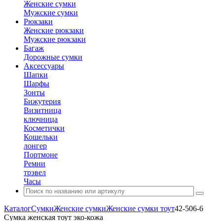
Женские сумки
Мужские сумки
Рюкзаки
Женские рюкзаки
Мужские рюкзаки
Багаж
Дорожные сумки
Аксессуары
Шапки
Шарфы
Зонты
Бижутерия
Визитница
ключница
Косметички
Кошельки
лонгер
Портмоне
Ремни
трэвел
Часы
Каталог
Сумки
Женские сумки
Женские сумки тоут
42-506-6
Сумка женская тоут эко-кожа