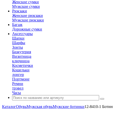
Женские сумки
Мужские сумки
Рюкзаки
Женские рюкзаки
Мужские рюкзаки
Багаж
Дорожные сумки
Аксессуары
Шапки
Шарфы
Зонты
Бижутерия
Визитница
ключница
Косметички
Кошельки
лонгер
Портмоне
Ремни
трэвел
Часы
Каталог
Обувь
Мужская обувь
Мужские ботинки
12-8410-1 Боти