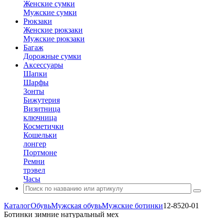
Женские сумки
Мужские сумки
Рюкзаки
Женские рюкзаки
Мужские рюкзаки
Багаж
Дорожные сумки
Аксессуары
Шапки
Шарфы
Зонты
Бижутерия
Визитница
ключница
Косметички
Кошельки
лонгер
Портмоне
Ремни
трэвел
Часы
Каталог
Обувь
Мужская обувь
Мужские ботинки
12-8520-01
Ботинки зимние натуральный мех