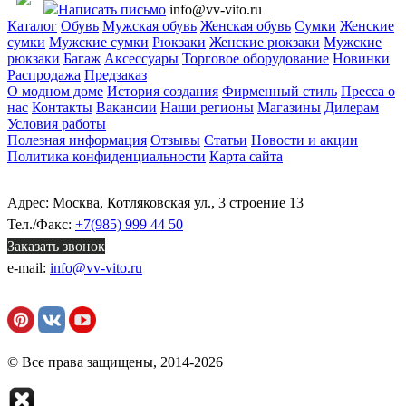
Написать письмо
info@vv-vito.ru
Каталог
Обувь
Мужская обувь
Женская обувь
Сумки
Женские
сумки
Мужские сумки
Рюкзаки
Женские рюкзаки
Мужские
рюкзаки
Багаж
Аксессуары
Торговое оборудование
Новинки
Распродажа
Предзаказ
О модном доме
История создания
Фирменный стиль
Пресса о
нас
Контакты
Вакансии
Наши регионы
Магазины
Дилерам
Условия работы
Полезная информация
Отзывы
Статьи
Новости и акции
Политика конфиденциальности
Карта сайта
Адрес: Москва, Котляковская ул., 3 строение 13
Тел./Факс:
+7(985) 999 44 50
Заказать звонок
e-mail:
info@vv-vito.ru
© Все права защищены, 2014-2026