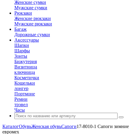
Женские сумки
Мужские сумки
Рюкзаки
Женские рюкзаки
Мужские рюкзаки
Багаж
Дорожные сумки
Аксессуары
Шапки
Шарфы
Зонты
Бижутерия
Визитница
ключница
Косметички
Кошельки
лонгер
Портмоне
Ремни
трэвел
Часы
Каталог
Обувь
Женская обувь
Сапоги
17-8010-1 Сапоги зимние
евромех