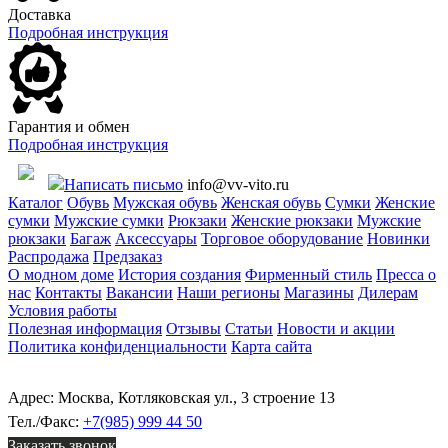
Доставка
Подробная инструкция
Гарантия и обмен
Подробная инструкция
Написать письмо
info@vv-vito.ru
Каталог
Обувь
Мужская обувь
Женская обувь
Сумки
Женские
сумки
Мужские сумки
Рюкзаки
Женские рюкзаки
Мужские
рюкзаки
Багаж
Аксессуары
Торговое оборудование
Новинки
Распродажа
Предзаказ
О модном доме
История создания
Фирменный стиль
Пресса о
нас
Контакты
Вакансии
Наши регионы
Магазины
Дилерам
Условия работы
Полезная информация
Отзывы
Статьи
Новости и акции
Политика конфиденциальности
Карта сайта
Адрес: Москва, Котляковская ул., 3 строение 13
Тел./Факс:
+7(985) 999 44 50
Заказать звонок