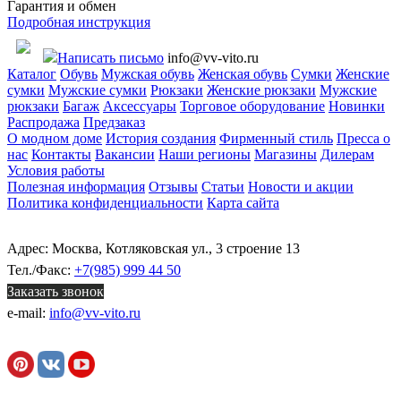
Гарантия и обмен
Подробная инструкция
Написать письмо
info@vv-vito.ru
Каталог
Обувь
Мужская обувь
Женская обувь
Сумки
Женские
сумки
Мужские сумки
Рюкзаки
Женские рюкзаки
Мужские
рюкзаки
Багаж
Аксессуары
Торговое оборудование
Новинки
Распродажа
Предзаказ
О модном доме
История создания
Фирменный стиль
Пресса о
нас
Контакты
Вакансии
Наши регионы
Магазины
Дилерам
Условия работы
Полезная информация
Отзывы
Статьи
Новости и акции
Политика конфиденциальности
Карта сайта
Адрес: Москва, Котляковская ул., 3 строение 13
Тел./Факс:
+7(985) 999 44 50
Заказать звонок
e-mail:
info@vv-vito.ru