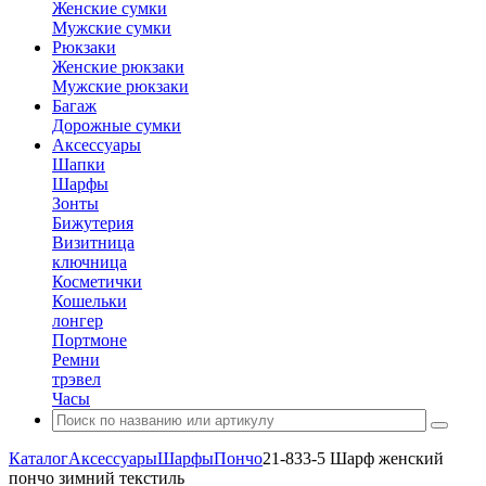
Женские сумки
Мужские сумки
Рюкзаки
Женские рюкзаки
Мужские рюкзаки
Багаж
Дорожные сумки
Аксессуары
Шапки
Шарфы
Зонты
Бижутерия
Визитница
ключница
Косметички
Кошельки
лонгер
Портмоне
Ремни
трэвел
Часы
Каталог
Аксессуары
Шарфы
Пончо
21-833-5 Шарф женский
пончо зимний текстиль