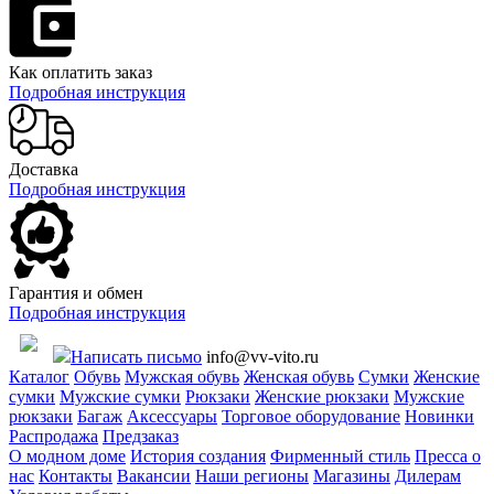
Как оплатить заказ
Подробная инструкция
Доставка
Подробная инструкция
Гарантия и обмен
Подробная инструкция
Написать письмо
info@vv-vito.ru
Каталог
Обувь
Мужская обувь
Женская обувь
Сумки
Женские
сумки
Мужские сумки
Рюкзаки
Женские рюкзаки
Мужские
рюкзаки
Багаж
Аксессуары
Торговое оборудование
Новинки
Распродажа
Предзаказ
О модном доме
История создания
Фирменный стиль
Пресса о
нас
Контакты
Вакансии
Наши регионы
Магазины
Дилерам