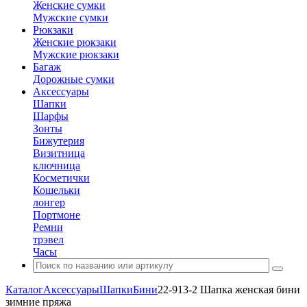
Женские сумки
Мужские сумки
Рюкзаки
Женские рюкзаки
Мужские рюкзаки
Багаж
Дорожные сумки
Аксессуары
Шапки
Шарфы
Зонты
Бижутерия
Визитница
ключница
Косметички
Кошельки
лонгер
Портмоне
Ремни
трэвел
Часы
Каталог
Аксессуары
Шапки
Бини
22-913-2 Шапка женская бини
зимние пряжа