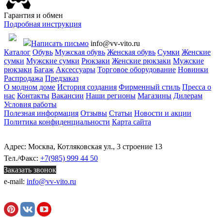
Гарантия и обмен
Подробная инструкция
Написать письмо
info@vv-vito.ru
Каталог
Обувь
Мужская обувь
Женская обувь
Сумки
Женские
сумки
Мужские сумки
Рюкзаки
Женские рюкзаки
Мужские
рюкзаки
Багаж
Аксессуары
Торговое оборудование
Новинки
Распродажа
Предзаказ
О модном доме
История создания
Фирменный стиль
Пресса о
нас
Контакты
Вакансии
Наши регионы
Магазины
Дилерам
Условия работы
Полезная информация
Отзывы
Статьи
Новости и акции
Политика конфиденциальности
Карта сайта
Адрес: Москва, Котляковская ул., 3 строение 13
Тел./Факс:
+7(985) 999 44 50
Заказать звонок
e-mail:
info@vv-vito.ru