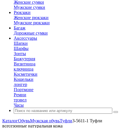
Женские сумки
Мужские сумки
Рюкзаки
Женские рюкзаки
Мужские рюкзаки
Багаж
Дорожные сумки
Аксессуары
Шапки
Шарфы
Зонты
Бижутерия
Визитница
ключница
Косметички
Кошельки
лонгер
Портмоне
Ремни
трэвел
Часы
Каталог
Обувь
Мужская обувь
Туфли
3-5611-1 Туфли
всесезонные натуральная кожа