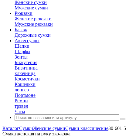
Женские сумки
Мужские сумки
Рюкзаки
Женские рюкзаки
Мужские рюкзаки
Багаж
Дорожные сумки
Аксессуары
Шапки
Шарфы
Зонты
Бижутерия
Визитница
ключница
Косметички
Кошельки
лонгер
Портмоне
Ремни
трэвел
Часы
Каталог
Сумки
Женские сумки
Сумки классические
30-601-5
Сумка женская на руку эко-кожа