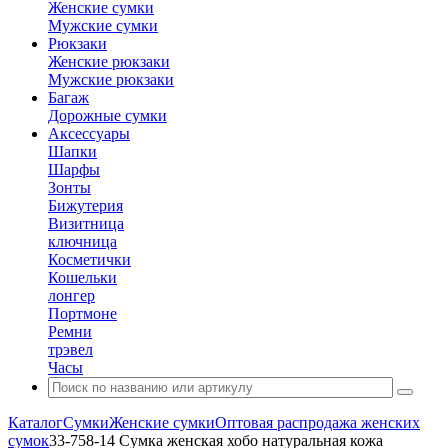
Женские сумки
Мужские сумки
Рюкзаки
Женские рюкзаки
Мужские рюкзаки
Багаж
Дорожные сумки
Аксессуары
Шапки
Шарфы
Зонты
Бижутерия
Визитница
ключница
Косметички
Кошельки
лонгер
Портмоне
Ремни
трэвел
Часы
Каталог
Сумки
Женские сумки
Оптовая распродажа женских
сумок
33-758-14 Сумка женская хобо натуральная кожа