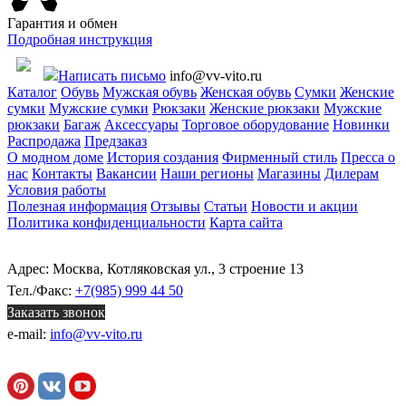
Гарантия и обмен
Подробная инструкция
Написать письмо
info@vv-vito.ru
Каталог
Обувь
Мужская обувь
Женская обувь
Сумки
Женские
сумки
Мужские сумки
Рюкзаки
Женские рюкзаки
Мужские
рюкзаки
Багаж
Аксессуары
Торговое оборудование
Новинки
Распродажа
Предзаказ
О модном доме
История создания
Фирменный стиль
Пресса о
нас
Контакты
Вакансии
Наши регионы
Магазины
Дилерам
Условия работы
Полезная информация
Отзывы
Статьи
Новости и акции
Политика конфиденциальности
Карта сайта
Адрес: Москва, Котляковская ул., 3 строение 13
Тел./Факс:
+7(985) 999 44 50
Заказать звонок
e-mail:
info@vv-vito.ru