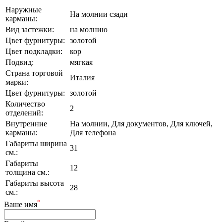
Наружные
На молнии сзади
карманы:
Вид застежки:
на молнию
Цвет фурнитуры:
золотой
Цвет подкладки:
кор
Подвид:
мягкая
Страна торговой
Италия
марки:
Цвет фурнитуры:
золотой
Количество
2
отделений:
Внутренние
На молнии, Для документов, Для ключей,
карманы:
Для телефона
Габариты ширина
31
см.:
Габариты
12
толщина см.:
Габариты высота
28
см.:
*
Ваше имя