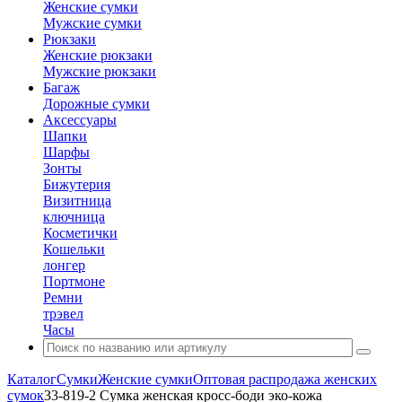
Женские сумки
Мужские сумки
Рюкзаки
Женские рюкзаки
Мужские рюкзаки
Багаж
Дорожные сумки
Аксессуары
Шапки
Шарфы
Зонты
Бижутерия
Визитница
ключница
Косметички
Кошельки
лонгер
Портмоне
Ремни
трэвел
Часы
Каталог
Сумки
Женские сумки
Оптовая распродажа женских
сумок
33-819-2 Сумка женская кросс-боди эко-кожа