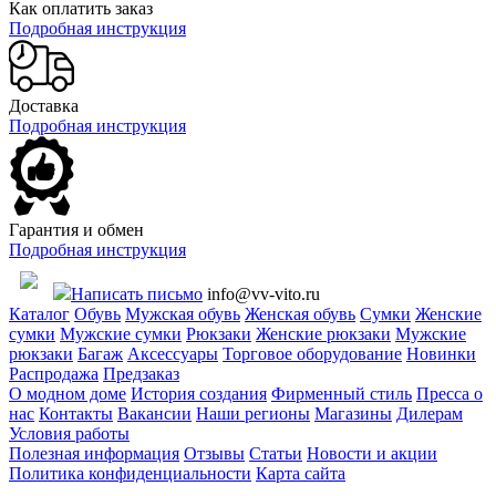
Как оплатить заказ
Подробная инструкция
Доставка
Подробная инструкция
Гарантия и обмен
Подробная инструкция
Написать письмо
info@vv-vito.ru
Каталог
Обувь
Мужская обувь
Женская обувь
Сумки
Женские
сумки
Мужские сумки
Рюкзаки
Женские рюкзаки
Мужские
рюкзаки
Багаж
Аксессуары
Торговое оборудование
Новинки
Распродажа
Предзаказ
О модном доме
История создания
Фирменный стиль
Пресса о
нас
Контакты
Вакансии
Наши регионы
Магазины
Дилерам
Условия работы
Полезная информация
Отзывы
Статьи
Новости и акции
Политика конфиденциальности
Карта сайта