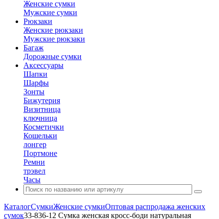
Женские сумки
Мужские сумки
Рюкзаки
Женские рюкзаки
Мужские рюкзаки
Багаж
Дорожные сумки
Аксессуары
Шапки
Шарфы
Зонты
Бижутерия
Визитница
ключница
Косметички
Кошельки
лонгер
Портмоне
Ремни
трэвел
Часы
Каталог
Сумки
Женские сумки
Оптовая распродажа женских
сумок
33-836-12 Сумка женская кросс-боди натуральная