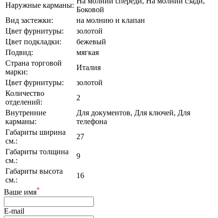
На молнии спереди, На молнии сзади,
Наружные карманы:
Боковой
Вид застежки:
на молнию и клапан
Цвет фурнитуры:
золотой
Цвет подкладки:
бежевый
Подвид:
мягкая
Страна торговой
Италия
марки:
Цвет фурнитуры:
золотой
Количество
2
отделений:
Внутренние
Для документов, Для ключей, Для
карманы:
телефона
Габариты ширина
27
см.:
Габариты толщина
9
см.:
Габариты высота
16
см.:
*
Ваше имя
E-mail