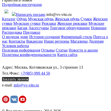
Гарантия и обмен
Подробная инструкция
Написать письмо
info@vv-vito.ru
Каталог
Обувь
Мужская обувь
Женская обувь
Сумки
Женские
сумки
Мужские сумки
Рюкзаки
Женские рюкзаки
Мужские
рюкзаки
Багаж
Аксессуары
Торговое оборудование
Новинки
Распродажа
Предзаказ
О модном доме
История создания
Фирменный стиль
Пресса о
нас
Контакты
Вакансии
Наши регионы
Магазины
Дилерам
Условия работы
Полезная информация
Отзывы
Статьи
Новости и акции
Политика конфиденциальности
Карта сайта
Адрес: Москва, Котляковская ул., 3 строение 13
Тел./Факс:
+7(985) 999 44 50
Заказать звонок
e-mail:
info@vv-vito.ru
© Все права защищены, 2014-2026